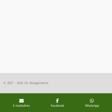
e
l
r
e
n
e
n
© 2017 - 2026 De Bourgonderie
E-mailadres
Facebook
WhatsApp