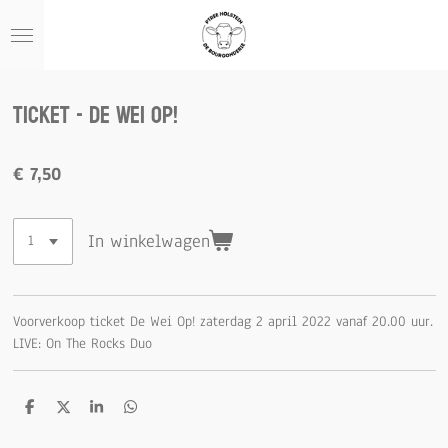
Ga
direct
naar
de
Ticket - De Wei Op!
hoofdinhoud
€ 7,50
In winkelwagen
Voorverkoop ticket De Wei Op! zaterdag 2 april 2022 vanaf 20.00 uur.
LIVE: On The Rocks Duo
D
D
S
D
e
e
h
e
l
e
a
l